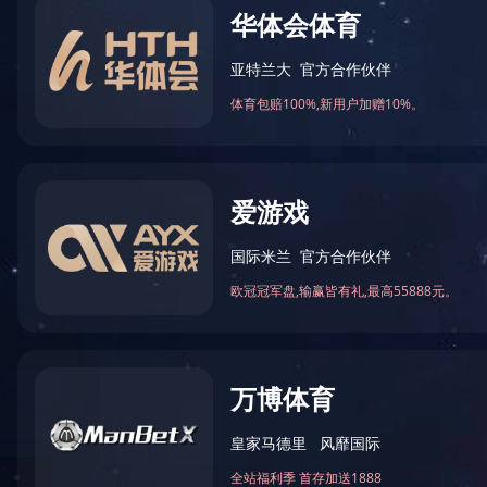
2.
关于公开遴选招标（采购）代理机构 废标公告
3.
关于公开遴选招标（采购）代理机构的公告
4.
MK体育·(国际)官方网站数据咨询服务废标公告
5.
MK体育·(国际)官方网站数据咨询服务招标公告
6.
MK体育·(国际)官方网站医用高压电钻采购结果公示
7.
MK体育·(国际)官方网站医用高压电钻采购公告
8.
MK体育·(国际)官方网站医疗设备采购结果公示
9.
MK体育·(国际)官方网站医疗设备采购院内招标更正公告