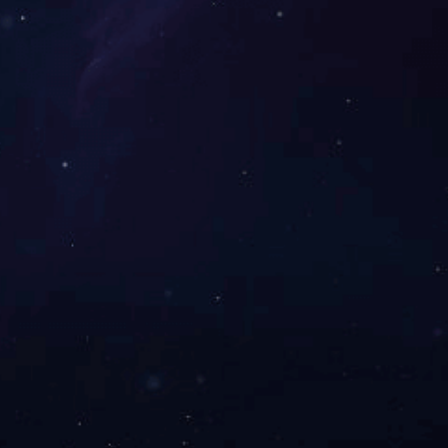
果公示
采购公告
购结果公示
t 上一页
下一页
尾页
页次：
1
/2
页 共
21
条记录
20
条记录/页 转到：