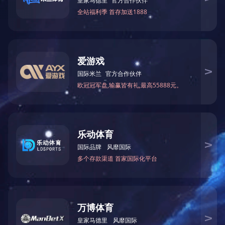
3.疟疾可防可治：境外旅行先咨询，归国发热速就医，
4.跨境务工要防护：出国务工前培训，归国后健康监测
5.户外防护三要点：长袖衣物防叮咬，蚊帐隔离+驱蚊
6.主动申报旅行史：就医时主动说明境外旅居史，避免
7.科学治疗防重症：确诊疟疾后全程规范用药，严格遵
8.疟疾患者不献血：近1年内有疟疾流行病区旅居史或疟
9.联防联控筑屏障：海关、医疗、疾控等协同监测，跨
10.巩固成果靠全民：人人知晓疟疾危害，共筑健康防线