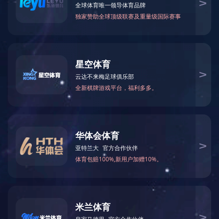
1.警惕疟疾感染风险：到疟疾高流行区旅行，须注意疟
2.症状识别要牢记：周期性发冷、高热、出汗是典型症