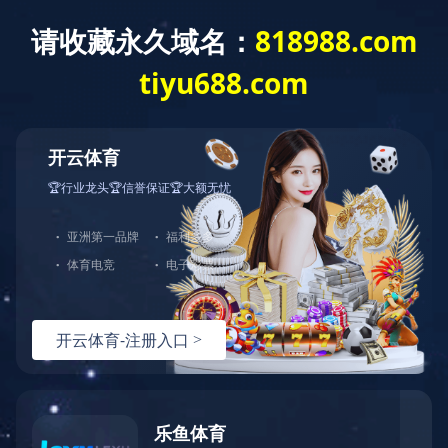
欢迎访问MK体育·(国际)官方网站官方网站
mksport
医院概况
新闻中心
医疗特
您现在的位置：mksport >> 健康教育
2
双击自动滚屏